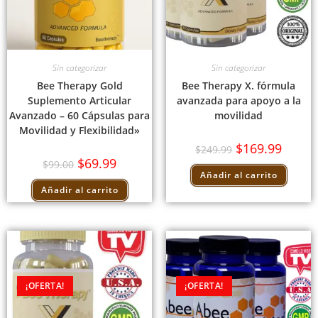
Sin categorizar
Sin categorizar
Bee Therapy Gold
Bee Therapy X. fórmula
Suplemento Articular
avanzada para apoyo a la
Avanzado – 60 Cápsulas para
movilidad
Movilidad y Flexibilidad»
$
169.99
$
249.99
$
69.99
$
99.00
Añadir al carrito
Añadir al carrito
¡OFERTA!
¡OFERTA!