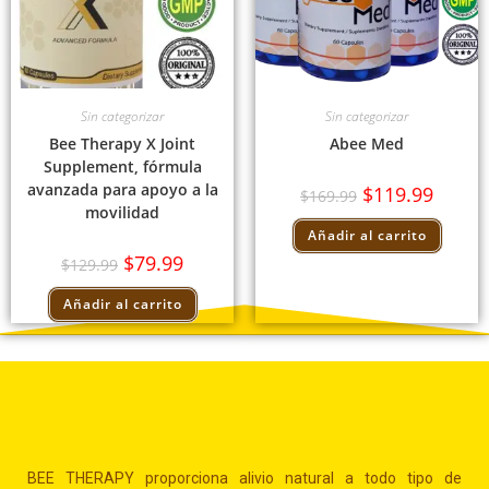
Sin categorizar
Sin categorizar
Bee Therapy X Joint
Abee Med
Supplement, fórmula
avanzada para apoyo a la
$
119.99
$
169.99
movilidad
Añadir al carrito
$
79.99
$
129.99
Añadir al carrito
BEE THERAPY proporciona alivio natural a todo tipo de